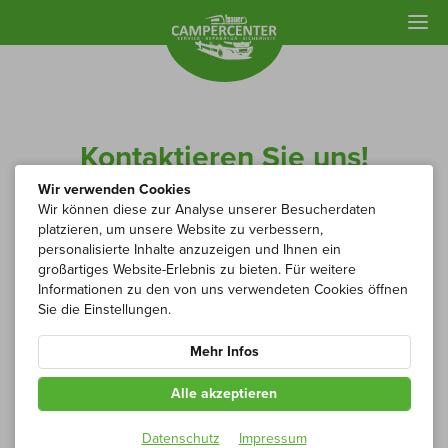
Kontaktieren Sie uns!
Wir verwenden Cookies
Wir können diese zur Analyse unserer Besucherdaten
platzieren, um unsere Website zu verbessern,
Wir freuen uns, von Ihnen zu hören! Ob per Telefon,
personalisierte Inhalte anzuzeigen und Ihnen ein
E-Mail oder über unser Kontaktformular – wir sind
großartiges Website-Erlebnis zu bieten. Für weitere
jederzeit persönlich für Sie da und unterstützen Sie
Informationen zu den von uns verwendeten Cookies öffnen
Sie die Einstellungen.
bei Ihrem Anliegen. Teilen Sie uns einfach mit,
worum es geht, und wir melden uns
Mehr Infos
schnellstmöglich bei Ihnen zurück.
Alle akzeptieren
Datenschutz
Impressum
Ihr Campercenter-Team!